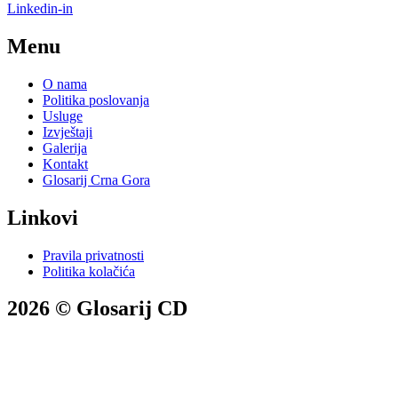
Linkedin-in
Menu
O nama
Politika poslovanja
Usluge
Izvještaji
Galerija
Kontakt
Glosarij Crna Gora
Linkovi
Pravila privatnosti
Politika kolačića
2026 © Glosarij CD