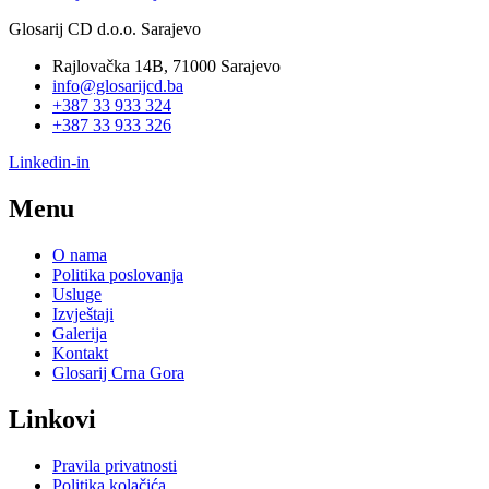
Glosarij CD d.o.o. Sarajevo
Rajlovačka 14B, 71000 Sarajevo
info@glosarijcd.ba
+387 33 933 324
+387 33 933 326
Linkedin-in
Menu
O nama
Politika poslovanja
Usluge
Izvještaji
Galerija
Kontakt
Glosarij Crna Gora
Linkovi
Pravila privatnosti
Politika kolačića