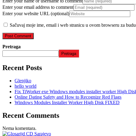
Enter your name or username to comment
Enter your email address to comment
Enter your website URL (optional)
Sačuvaj moje ime, email i web stranicu u ovom browseru za budu
Pretraga
Pretraga
Recent Posts
Glenjiko
hello world
Fix TiWorker exe Windows modules installer worker High Dis
Online Dating Safety and How to Recognize Red Flags
Windows Modules Installer Worker High Disk FIXED
Recent Comments
Nema komentara.